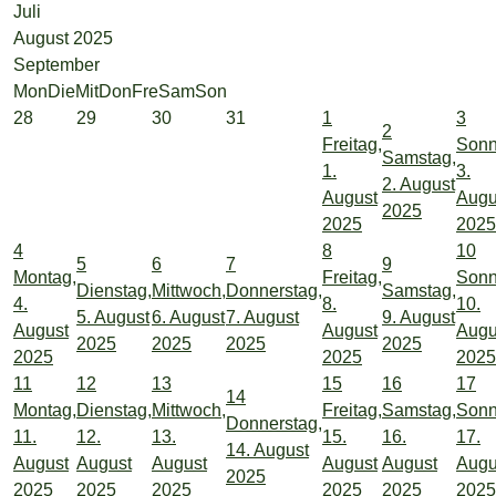
Juli
August 2025
September
Mon
Die
Mit
Don
Fre
Sam
Son
28
29
30
31
1
3
2
Freitag,
Sonn
Samstag,
1.
3.
2. August
August
Augu
2025
2025
2025
4
8
10
5
6
7
9
Montag,
Freitag,
Sonn
Dienstag,
Mittwoch,
Donnerstag,
Samstag,
4.
8.
10.
5. August
6. August
7. August
9. August
August
August
Augu
2025
2025
2025
2025
2025
2025
2025
11
12
13
15
16
17
14
Montag,
Dienstag,
Mittwoch,
Freitag,
Samstag,
Sonn
Donnerstag,
11.
12.
13.
15.
16.
17.
14. August
August
August
August
August
August
Augu
2025
2025
2025
2025
2025
2025
2025