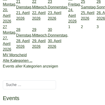
21
22
23
25
26
Montag,
Freitag,
Dienstag,
Mittwoch,
Donnerstag,
Samstag,
Sonn
20.
24.
21. April
22. April
23. April
25. April
26. A
April
April
2026
2026
2026
2026
2026
2026
2026
27
1
2
3
28
29
30
Montag,
Dienstag,
Mittwoch,
Donnerstag,
27.
28. April
29. April
30. April
April
2026
2026
2026
2026
MV Morscheid
Alle Kategorien ...
Events aller Kategorien anzeigen
Suchen
Events