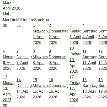
März
April 2026
Mai
Mon
Die
Mit
Don
Fre
Sam
Son
30
31
1
2
3
4
5
Mittwoch,
Donnerstag,
Freitag,
Samstag,
Sonn
1. April
2. April
3. April
4. April
5. Ap
2026
2026
2026
2026
2026
10
6
7
8
9
11
12
Freitag,
Montag,
Dienstag,
Mittwoch,
Donnerstag,
Samstag,
Sonn
10.
6. April
7. April
8. April
9. April
11. April
12. A
April
2026
2026
2026
2026
2026
2026
2026
13
17
14
15
16
18
19
Montag,
Freitag,
Dienstag,
Mittwoch,
Donnerstag,
Samstag,
Sonn
13.
17.
14. April
15. April
16. April
18. April
19. A
April
April
2026
2026
2026
2026
2026
2026
2026
20
24